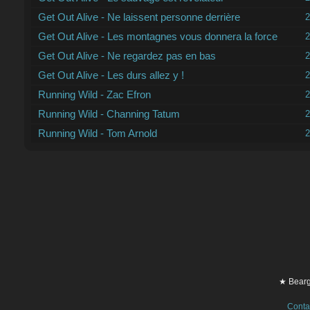
Get Out Alive - Ne laissent personne derrière
2
Get Out Alive - Les montagnes vous donnera la force
2
Get Out Alive - Ne regardez pas en bas
2
Get Out Alive - Les durs allez y !
2
Running Wild - Zac Efron
2
Running Wild - Channing Tatum
2
Running Wild - Tom Arnold
2
★ Bearg
Conta