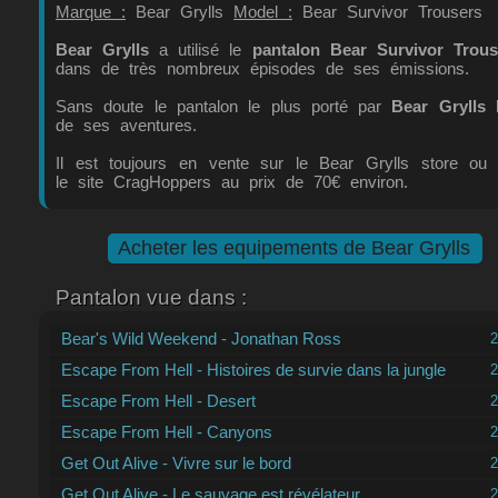
Marque :
Bear Grylls
Model :
Bear Survivor Trousers
Bear Grylls
a utilisé le
pantalon Bear Survivor Trous
dans de très nombreux épisodes de ses émissions.
Sans doute le pantalon le plus porté par
Bear Grylls
l
de ses aventures.
Il est toujours en vente sur le Bear Grylls store ou 
le site CragHoppers au prix de 70€ environ.
Acheter les equipements de Bear Grylls
Pantalon vue dans :
Bear's Wild Weekend - Jonathan Ross
2
Escape From Hell - Histoires de survie dans la jungle
2
Escape From Hell - Desert
2
Escape From Hell - Canyons
2
Get Out Alive - Vivre sur le bord
2
Get Out Alive - Le sauvage est révélateur
2