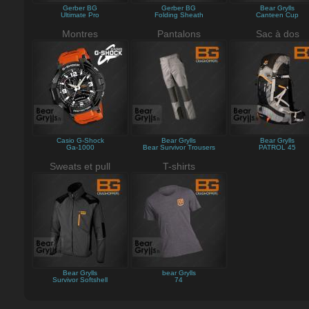
Gerber BG
Gerber BG
Bear Grylls
Ultimate Pro
Folding Sheath
Canteen Cup
Montres
Pantalons
Sac à dos
Casio G-Shock
Bear Grylls
Bear Grylls
Ga-1000
Bear Survivor Trousers
PATROL 45
Sweats et pull
T-shirts
Bear Grylls
bear Grylls
Survivor Softshell
74