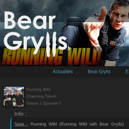
Actualités
Bear Grylls
E
Running Wild
Channing Tatum
Saison 1 Episode 3
Info :
Serie :
Running Wild (Running Wild with Bear Grylls)