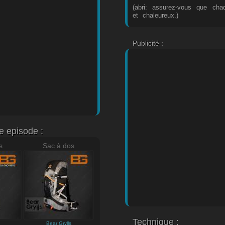
(abri: assurez-vous que ch
et chaleureux.)
Publicité :
e episode :
s
Sac à dos
Technique :
Bear Grylls