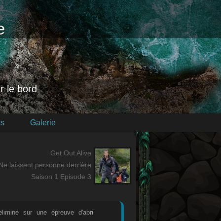
e
r le bord
s
Galerie
Get Out Alive
Ne laissent personne derrière
Saison 1 Episode 3
liminé sur une épreuve d'abri