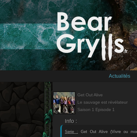
Actualités
Get Out Alive
Le sauvage est révélateur
Saison 1 Episode 1
Info :
Serie :
Get Out Alive (Vivre ou mour