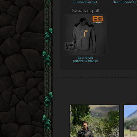
Survival Bracelet
Bear Survivor Tr
Sweats et pull
Bear Grylls
Survivor Softshell