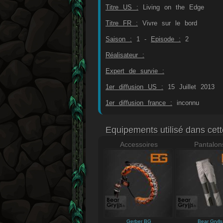
Titre US :
Living on the Edge
Titre FR :
Vivre sur le bord
Saison :
1 -
Episode :
2
Réalisateur :
Expert de survie :
1er diffusion US :
15 Juillet 2013
1er diffusion france :
inconnu
Equipements utilisé dans cett
Accessoires
Pantalon
Gerber BG
Bear Grylls