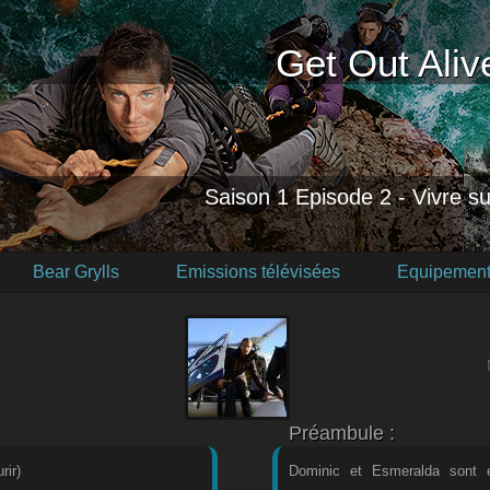
Get Out Aliv
Saison 1 Episode 2 - Vivre su
Bear Grylls
Emissions télévisées
Equipement
Préambule :
ir)
Dominic et Esmeralda sont e