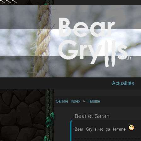
">
">
">
Actualités
Galerie index
>
Famille
Bear et Sarah
Bear Grylls et ça femme