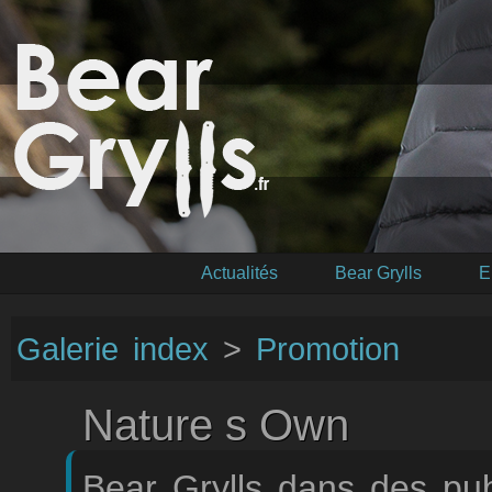
Actualités
Bear Grylls
E
Galerie index
>
Promotion
Nature s Own
Bear Grylls dans des pu