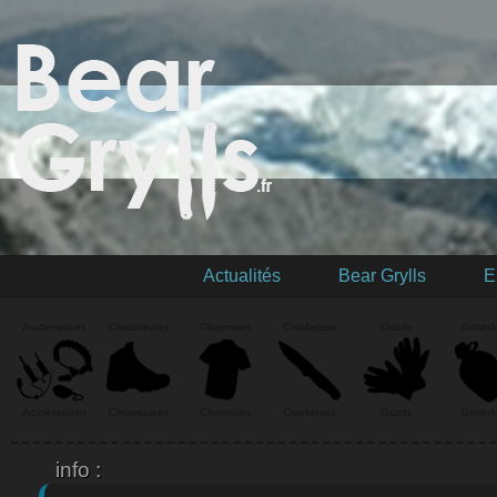
Actualités
Bear Grylls
E
info :