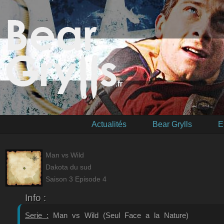
Actualités
Bear Grylls
E
Man vs Wild
Dakota du sud
Saison 3 Episode 4
Info :
Serie :
Man vs Wild (Seul Face a la Nature)